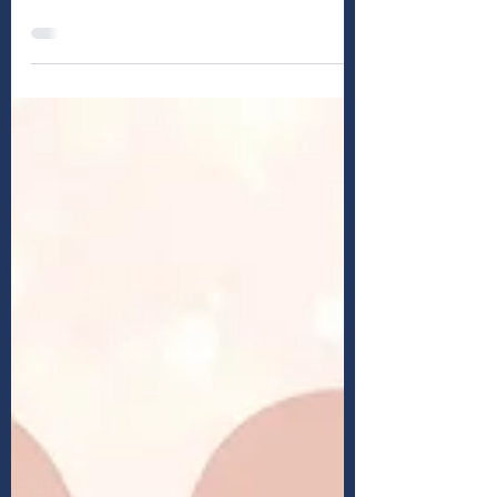
Auch in diesem Jahr bringen wir das
Friedenslicht aus Bethlehem vom
Osnabrücker Dom nach Wallenhorst. Wie
ihr das Licht von uns bekommen...