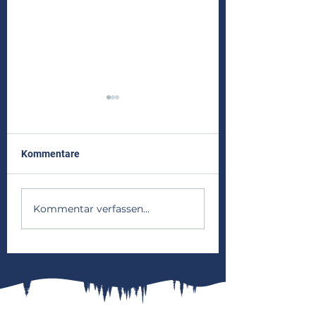
Kommentare
Frühjahrsaktion 
Zeltlager 2026 - Wapfis
Kommentar verfassen...
im Olymp!