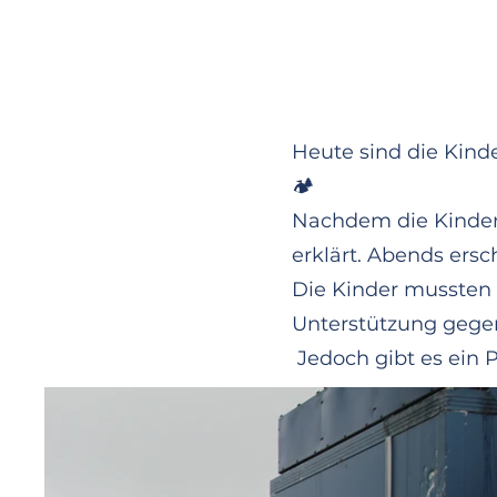
Heute sind die Kind
🏕️
Wir heben ab und sta
Nachdem die Kinder 
landen können, muss n
erklärt. Abends ersc
Die Kinder mussten 
Unterstützung gege
Jedoch gibt es ein P