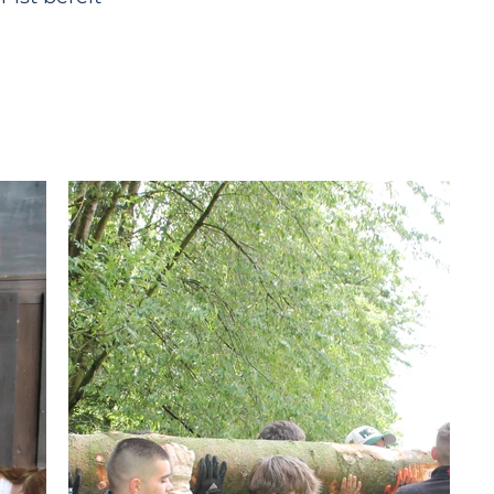
nder auf dem Zeltplatz in
 Raketencrew hält sich ran
ge!