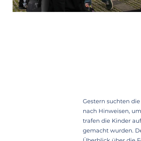
Gestern suchten di
nach Hinweisen, um
Wir heben ab und sta
trafen die Kinder a
landen können, muss n
gemacht wurden. De
Überblick über die 