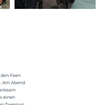
t den Feen
n. Am Abend
nder auf dem Zeltplatz in
merksam
 Raketencrew hält sich ran
w einen
ge!
den Zwerg so