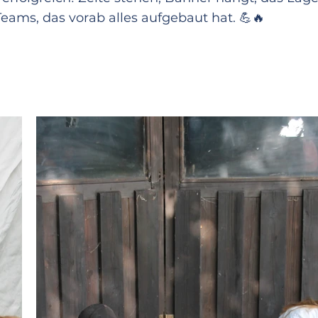
3, 2, 1 ... ABFLUG!
eams, das vorab alles aufgebaut hat. 💪🔥
rten unser Abenteuer in der Galaxis. Damit die Ki
atürlich noch Einiges vorbereitet werden. Unsere
und freut sich schon auf die kommenden 10 Ta