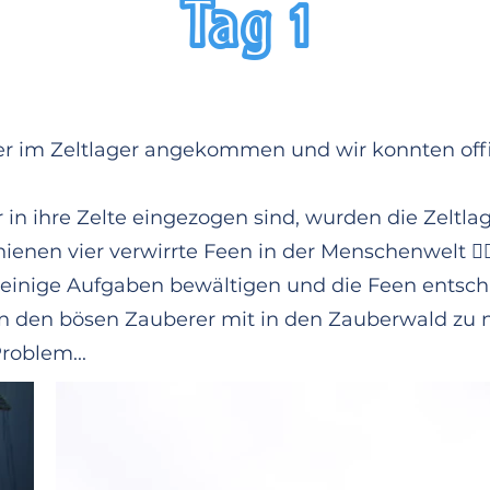
Tag 1
er im Zeltlager angekommen und wir konnten offiz
3, 2, 1 ... ABFLUG!
rten unser Abenteuer in der Galaxis. Damit die Ki
in ihre Zelte eingezogen sind, wurden die Zeltla
atürlich noch Einiges vorbereitet werden. Unsere
hienen vier verwirrte Feen in der Menschenwelt 🧚‍♀
und freut sich schon auf die kommenden 10 Ta
einige Aufgaben bewältigen und die Feen entschi
n den bösen Zauberer mit in den Zauberwald zu
roblem...