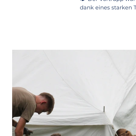
dank eines starken T
Wir heben ab und sta
landen können, muss n