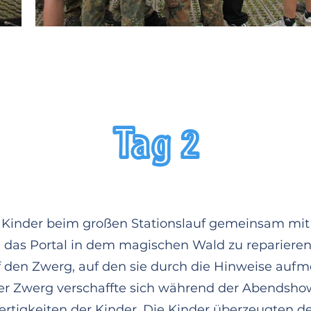
Tag 2
e Kinder beim großen Stationslauf gemeinsam mi
3, 2, 1 ... ABFLUG!
 das Portal in dem magischen Wald zu repariere
rten unser Abenteuer in der Galaxis. Damit die Ki
uf den Zwerg, auf den sie durch die Hinweise auf
atürlich noch Einiges vorbereitet werden. Unsere
r Zwerg verschaffte sich während der Abendsho
und freut sich schon auf die kommenden 10 Ta
Fertigkeiten der Kinder. Die Kinder überzeugten 