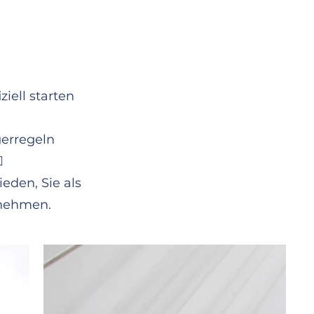
iell starten
nder auf dem Zeltplatz in
gerregeln
 Raketencrew hält sich ran
️
ge!
eden, Sie als
 nehmen.