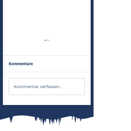
Kommentare
Frühjahrsaktion 
Zeltlager 2026 - Wapfis
Kommentar verfassen...
im Olymp!