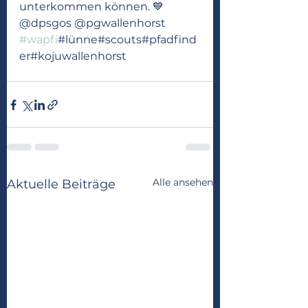
unterkommen können. 💙 
@dpsgos @pgwallenhorst 
#wapfi
#lünne#scouts#pfadfind
er#kojuwallenhorst
Alle ansehen
Aktuelle Beiträge