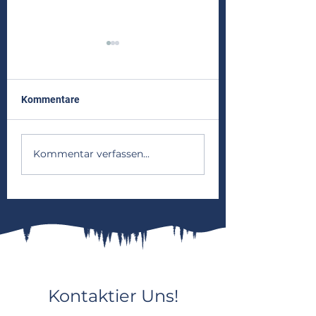
Kommentare
Frühjahrsaktion 
Zeltlager 2026 - Wapfis
Kommentar verfassen...
im Olymp!
Kontaktier Uns!