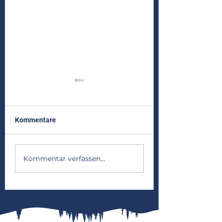
Kommentare
Frühjahrsaktion 
Zeltlager 2026 - Wapfis
Kommentar verfassen...
im Olymp!