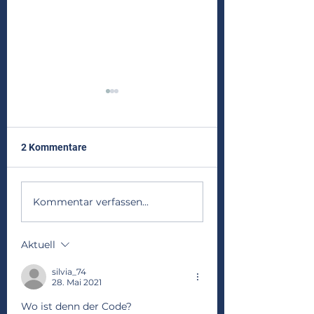
2 Kommentare
Frühjahrsaktion 
Zeltlager 2026 - Wapfis
Kommentar verfassen...
im Olymp!
Aktuell
silvia_74
28. Mai 2021
Wo ist denn der Code?